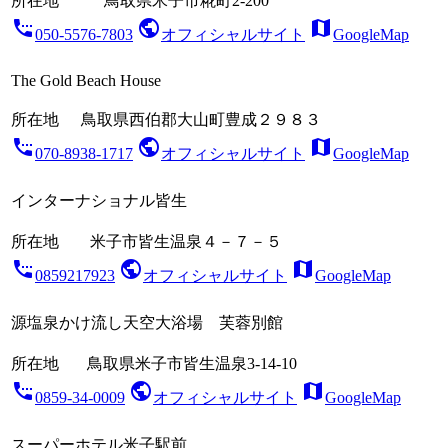
所在地
鳥取県米子市糀町2-200
settings_phone
public
map
050-5576-7803
オフィシャルサイト
GoogleMap
The Gold Beach House
所在地
鳥取県西伯郡大山町豊成２９８３
settings_phone
public
map
070-8938-1717
オフィシャルサイト
GoogleMap
インターナショナル皆生
所在地
米子市皆生温泉４－７－５
settings_phone
public
map
0859217923
オフィシャルサイト
GoogleMap
源塩泉かけ流し天空大浴場 芙蓉別館
所在地
鳥取県米子市皆生温泉3-14-10
settings_phone
public
map
0859-34-0009
オフィシャルサイト
GoogleMap
スーパーホテル米子駅前