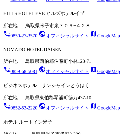
HILLS HOTEL EVE ヒルズホテルイブ
所在地
鳥取県米子市泉７０６−４２８
settings_phone
public
map
0859-27-3570
オフィシャルサイト
GoogleMap
NOMADO HOTEL DAISEN
所在地
鳥取県西伯郡伯耆町小林123-71
settings_phone
public
map
0859-68-5081
オフィシャルサイト
GoogleMap
ビジネスホテル サンシャインとうはく
所在地
鳥取県東伯郡琴浦町徳万437-10
settings_phone
public
map
0852-53-2220
オフィシャルサイト
GoogleMap
ホテル ルートイン米子