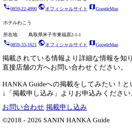
settings_phone
public
map
0859-22-4990
オフィシャルサイト
GoogleMap
ホテルわこう
所在地
鳥取県米子市東福原2-1-1
settings_phone
public
map
0859-33-1621
オフィシャルサイト
GoogleMap
掲載されている情報より詳細な情報を知
直接店舗の方へお問い合わせください。
HANKA Guideへの掲載をしてみたい！
↓「掲載申し込み」よりお申込みください
お問い合わせ
掲載申し込み
©2018 - 2026 SANIN HANKA Guide