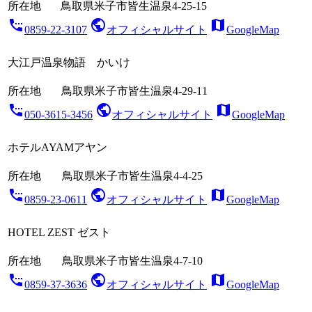
所在地
鳥取県米子市皆生温泉4-25-15
settings_phone
public
map
0859-22-3107
オフィシャルサイト
GoogleMap
大江戸温泉物語 かいけ
所在地
鳥取県米子市皆生温泉4-29-11
settings_phone
public
map
050-3615-3456
オフィシャルサイト
GoogleMap
ホテルAYAMアヤン
所在地
鳥取県米子市皆生温泉4-4-25
settings_phone
public
map
0859-23-0611
オフィシャルサイト
GoogleMap
HOTEL ZEST ゼスト
所在地
鳥取県米子市皆生温泉4-7-10
settings_phone
public
map
0859-37-3636
オフィシャルサイト
GoogleMap