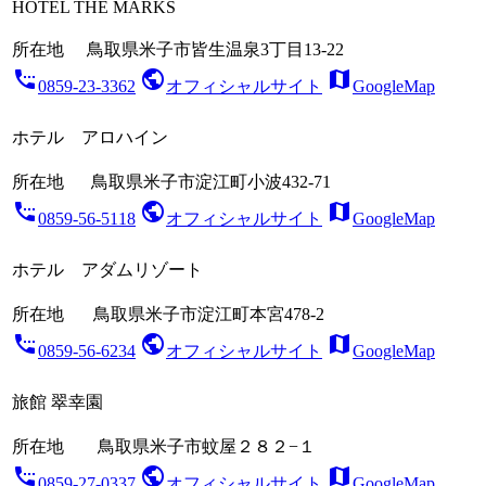
HOTEL THE MARKS
所在地
鳥取県米子市皆生温泉3丁目13‐22
settings_phone
public
map
0859-23-3362
オフィシャルサイト
GoogleMap
ホテル アロハイン
所在地
鳥取県米子市淀江町小波432-71
settings_phone
public
map
0859-56-5118
オフィシャルサイト
GoogleMap
ホテル アダムリゾート
所在地
鳥取県米子市淀江町本宮478-2
settings_phone
public
map
0859-56-6234
オフィシャルサイト
GoogleMap
旅館 翠幸園
所在地
鳥取県米子市蚊屋２８２−１
settings_phone
public
map
0859-27-0337
オフィシャルサイト
GoogleMap