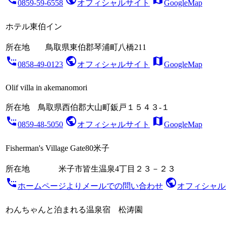
0859-59-6558
オフィシャルサイト
GoogleMap
ホテル東伯イン
所在地
鳥取県東伯郡琴浦町八橋211
settings_phone
public
map
0858-49-0123
オフィシャルサイト
GoogleMap
Olif villa in akemanomori
所在地
鳥取県西伯郡大山町鈑戸１５４３‐１
settings_phone
public
map
0859-48-5050
オフィシャルサイト
GoogleMap
Fisherman's Village Gate80米子
所在地
米子市皆生温泉4丁目２３－２３
settings_phone
public
ホームページよりメールでの問い合わせ
オフィシャル
わんちゃんと泊まれる温泉宿 松涛園