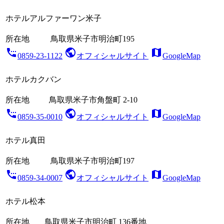
ホテルアルファーワン米子
所在地
鳥取県米子市明治町195
settings_phone
public
map
0859-23-1122
オフィシャルサイト
GoogleMap
ホテルカクバン
所在地
鳥取県米子市角盤町 2-10
settings_phone
public
map
0859-35-0010
オフィシャルサイト
GoogleMap
ホテル真田
所在地
鳥取県米子市明治町197
settings_phone
public
map
0859-34-0007
オフィシャルサイト
GoogleMap
ホテル松本
所在地
鳥取県米子市明治町 136番地