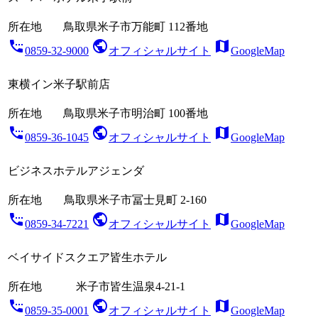
所在地
鳥取県米子市万能町 112番地
settings_phone
public
map
0859-32-9000
オフィシャルサイト
GoogleMap
東横イン米子駅前店
所在地
鳥取県米子市明治町 100番地
settings_phone
public
map
0859-36-1045
オフィシャルサイト
GoogleMap
ビジネスホテルアジェンダ
所在地
鳥取県米子市冨士見町 2-160
settings_phone
public
map
0859-34-7221
オフィシャルサイト
GoogleMap
ベイサイドスクエア皆生ホテル
所在地
米子市皆生温泉4-21-1
settings_phone
public
map
0859-35-0001
オフィシャルサイト
GoogleMap