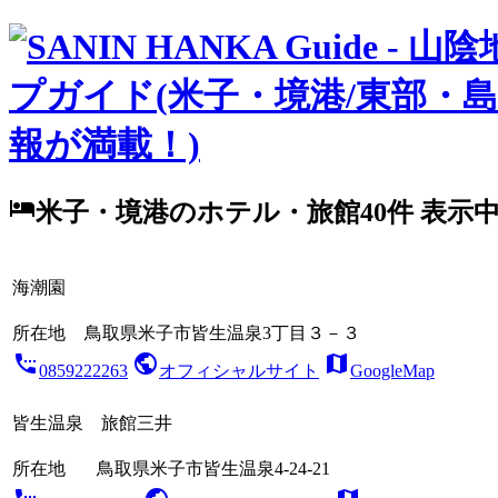
local_hotel
米子・境港のホテル・旅館
40件 表示
海潮園
所在地
鳥取県米子市皆生温泉3丁目３－３
settings_phone
public
map
0859222263
オフィシャルサイト
GoogleMap
皆生温泉 旅館三井
所在地
鳥取県米子市皆生温泉4-24-21