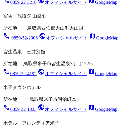
settings_phone
public
map
0859-22-3210
オフィシャルサイト
GoogleMap
宿坊・観證院 山楽荘
所在地
鳥取県西伯郡大山町大山14
settings_phone
public
map
0859-52-2006
オフィシャルサイト
GoogleMap
皆生温泉 三井別館
所在地
鳥取県米子市皆生温泉3丁目15-55
settings_phone
public
map
0859-22-4195
オフィシャルサイト
GoogleMap
米子タウンホテル
所在地
鳥取県米子市明治町255
settings_phone
public
map
0859-32-1333
オフィシャルサイト
GoogleMap
ホテル フロンティア米子