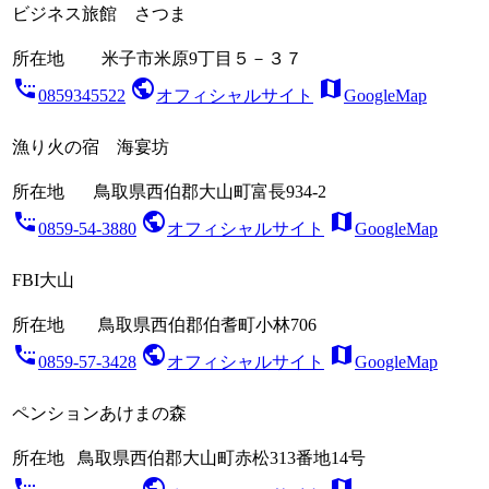
ビジネス旅館 さつま
所在地
米子市米原9丁目５－３７
settings_phone
public
map
0859345522
オフィシャルサイト
GoogleMap
漁り火の宿 海宴坊
所在地
鳥取県西伯郡大山町富長934-2
settings_phone
public
map
0859-54-3880
オフィシャルサイト
GoogleMap
FBI大山
所在地
鳥取県西伯郡伯耆町小林706
settings_phone
public
map
0859-57-3428
オフィシャルサイト
GoogleMap
ペンションあけまの森
所在地
鳥取県西伯郡大山町赤松313番地14号
settings_phone
public
map