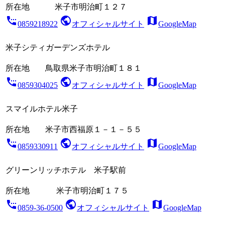
所在地
米子市明治町１２７
settings_phone
public
map
0859218922
オフィシャルサイト
GoogleMap
米子シティガーデンズホテル
所在地
鳥取県米子市明治町１８１
settings_phone
public
map
0859304025
オフィシャルサイト
GoogleMap
スマイルホテル米子
所在地
米子市西福原１－１－５５
settings_phone
public
map
0859330911
オフィシャルサイト
GoogleMap
グリーンリッチホテル 米子駅前
所在地
米子市明治町１７５
settings_phone
public
map
0859-36-0500
オフィシャルサイト
GoogleMap